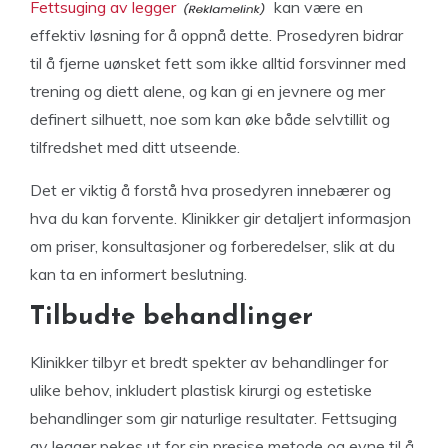
Fettsuging av legger
kan være en
effektiv løsning for å oppnå dette. Prosedyren bidrar
til å fjerne uønsket fett som ikke alltid forsvinner med
trening og diett alene, og kan gi en jevnere og mer
definert silhuett, noe som kan øke både selvtillit og
tilfredshet med ditt utseende.
Det er viktig å forstå hva prosedyren innebærer og
hva du kan forvente. Klinikker gir detaljert informasjon
om priser, konsultasjoner og forberedelser, slik at du
kan ta en informert beslutning.
Tilbudte behandlinger
Klinikker tilbyr et bredt spekter av behandlinger for
ulike behov, inkludert plastisk kirurgi og estetiske
behandlinger som gir naturlige resultater. Fettsuging
av legger pekes ut for sin presise metode og evne til å