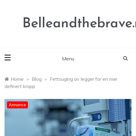
Skip
to
content
Belleandthebrave
Menu
Home
»
Blog
»
Fettsuging av legger for en mer
definert kropp
Annonce